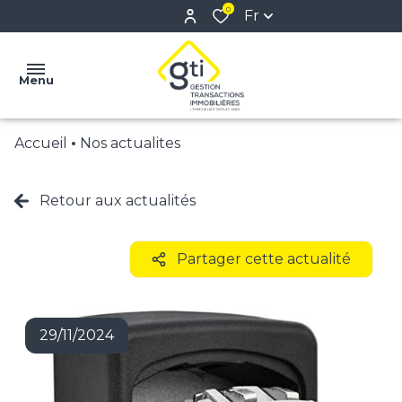
0
Fr
Menu
Accueil
Nos actualites
ACCUEIL
ACHETER
Retour aux actualités
LOUER
Partager cette actualité
ESTIMER
FAIRE
29/11/2024
GÉRER
L'AGENCE