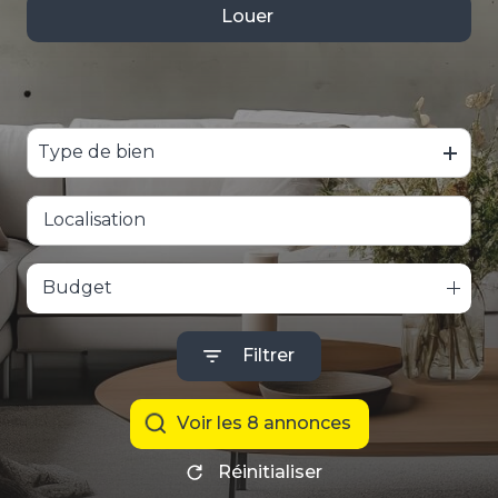
Louer
De l'ancien
ACTUALITÉ
à l'année
Type de bien
Budget
Filtrer
voir les
8
annonces
Réinitialiser