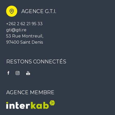
démarchage téléphonique « Bloctel », sur laquelle vous pouvez vous inscrire ici :
https://www.bloctel.gouv.fr
. Dans le cadre de la protection des Données personnelles,
nous vous invitons à ne pas inscrire de Données sensibles dans le champ de saisie
libre.
Ce site est protégé par reCAPTCHA, les
Politiques de Confidentialité
et es
Conditions d'utilisation
de Google s'appliquent.
AGENCE G.T.I.
+262 2 62 21 95 33
gti@gti.re
53 Rue Montreuil,
97400 Saint Denis