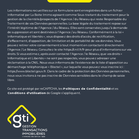
J'ai pris connaissance de la Politique de confidentialité et
des informations relatives au traitement de mes données
personnelles *
* Champs obligatoires
Envoyer
Les informations recueillies sur ce formulaire sont enregistrées dans un fichier
informatisé par La Boite Immo agissant comme Sous-traitant du traitement pour la
gestion de la clientèle/prospects de l'Agence / du Réseau qui reste Responsable du
Traitement de vos Données personnelles. La base légale du traitement repose sur
l'intérêt légitime de l'Agence / du Réseau. Elles sont conservées jusqu'à demande
de suppression et sont destinées à l'Agence / au Réseau. Conformément à la loi «
informatique et libertés », vous disposez des droits d’accès, de rectification,
d’effacement, d’opposition, de limitation et de portabilité de vos données. Vous
pouvez retirer votre consentement à tout moment en contactant directement
l’Agence / Le Réseau. Consultez le site
https://cnil.fr/fr
pour plus d’informations sur vos
droits. Si vous estimez, après avoir contacté l'Agence / le Réseau, que vos droits «
Informatique et Libertés » ne sont pas respectés, vous pouvez adresser une
réclamation à la CNIL. Nous vous informons de l’existence de la liste d'opposition au